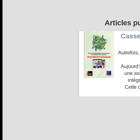
Articles p
Casset
Autrefois,
Aujourd’
une ass
intèg
Cette c