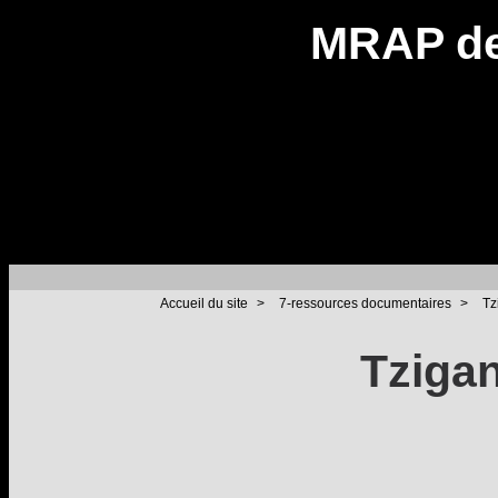
MRAP de
Accueil du site
>
7-ressources documentaires
>
Tz
Tzigan