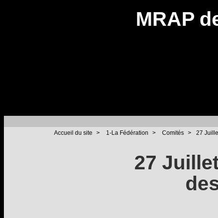
MRAP de
Accueil du site
>
1-La Fédération
>
Comités
>
27 Juill
27 Juille
des