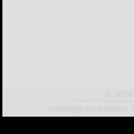
© 2026
Plan du site
|
SPIP 3.0.19 [22089]
|
Sar
habillage concepteur
d