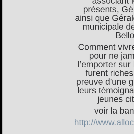
associant l
présents, G
ainsi que Géral
municipale d
Bello
Comment vivre
pour ne jam
l’emporter sur
furent riches
preuve d’une g
leurs témoigna
jeunes ci
voir la ba
http://www.all