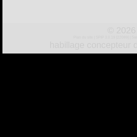
© 2026
Plan du site
|
SPIP 3.0.19 [22089]
|
Sar
habillage concepteur
d