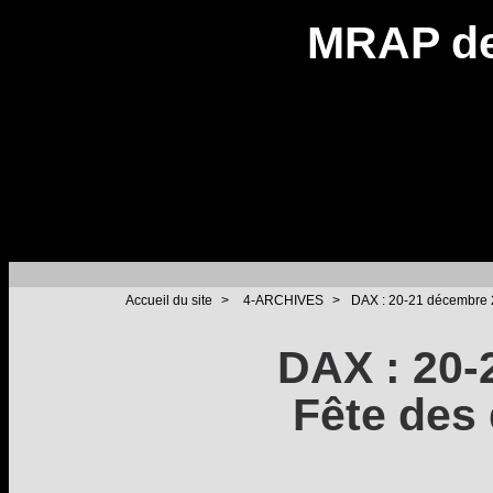
MRAP de
Accueil du site
>
4-ARCHIVES
>
DAX : 20-21 décembre 2
DAX : 20-
Fête des 