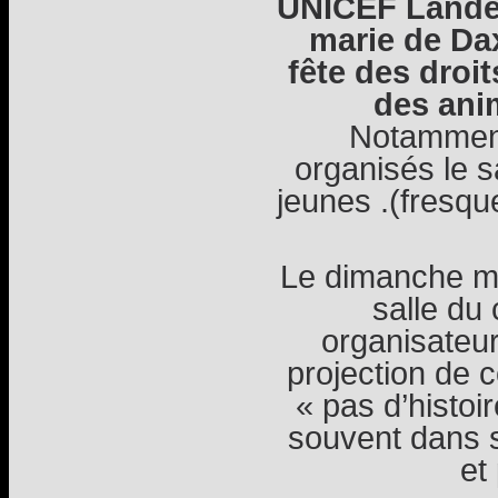
UNICEF Landes
marie de Da
fête des droi
des anim
Notamment 
organisés le s
jeunes .(fresqu
Le dimanche ma
salle du 
organisateu
projection de 
« pas d’histoi
souvent dans s
et