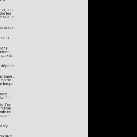
ion, ces
dre les
ponse que
nouveaux
ces du
tions
uement,
 paix du
de dépend
...
cléaire ,
hamp de
ce temps
 alors…
lanète .
e, l’on
le même
ente en
super-
i s’y
du droit