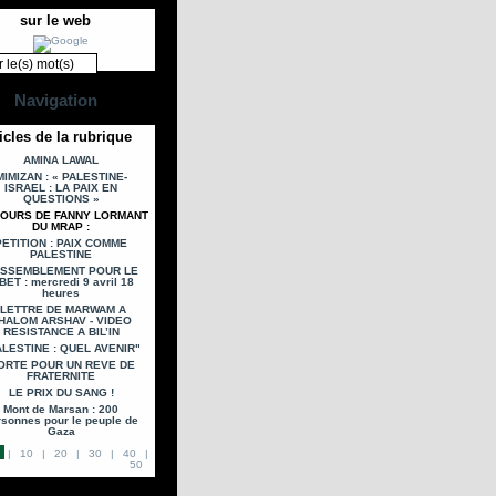
sur le web
Navigation
icles de la rubrique
AMINA LAWAL
MIMIZAN : « PALESTINE-
ISRAEL : LA PAIX EN
QUESTIONS »
COURS DE FANNY LORMANT
DU MRAP :
PETITION : PAIX COMME
PALESTINE
SSEMBLEMENT POUR LE
BET : mercredi 9 avril 18
heures
lLETTRE DE MARWAM A
HALOM ARSHAV - VIDEO
RESISTANCE A BIL’IN
ALESTINE : QUEL AVENIR"
ORTE POUR UN REVE DE
FRATERNITE
LE PRIX DU SANG !
Mont de Marsan : 200
rsonnes pour le peuple de
Gaza
|
10
|
20
|
30
|
40
|
50