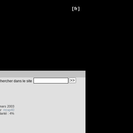
[
fr
]
hercher dans le site
mars 2003
ar
mrap40
arité : 4%