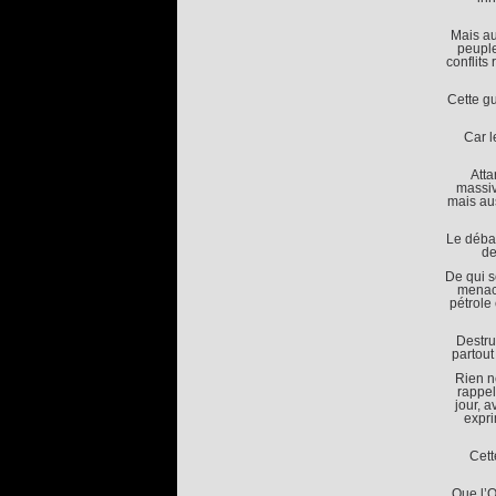
Mais au
peuple
conflits
Cette g
Car l
Atta
massiv
mais au
Le débat
de
De qui s
menace
pétrole
Destru
partout
Rien n
rappel
jour, 
expri
Cett
Que l’O