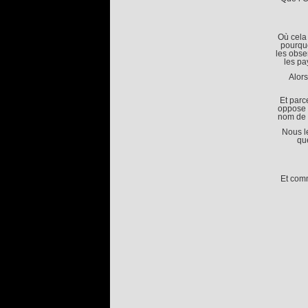
Où cela 
pourquo
les obse
les pa
Alors
Et parc
oppose s
nom de 
Nous l
qu
Et comm