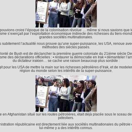
pouvions croire l’époque de la colonisation révolue … même si nous savions que l
isme s’exerçait par l’exploitation économique indirecte des richesses du tiers-mond
grandes sociétés multinationales.
 subitement l’actualité nous prouve qu’une super-puissance, les USA, renoue ave
méthodes des siècles passés.
lonté de Bush est de déclancher la première guerre coloniale du 21ième siècle De
isme des déclarations officielles : • restaurer la démocratie en Irak • démanteler l’
du dictateur irakien… se cache une raison beaucoup plus sordide :
agit pour les USA de mettre la main sur les richesses pétrolières d’Irak, et de modeler
région du monde selon les intérêts de la super-puissance.
e en Afghanistan situé sur les routes pétrolières, était déjà placée sous le sceau de
pétroliers.
istration républicaine est directement liée aux sociétés multinationales du pétrole
lui-même y a des intérêts connus.