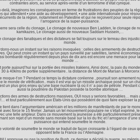
contraintes alors, au service après-vente d’un terrorisme d’état cynique.
-delà, imaginons les conséquences en terme de frustrations des peuples de la rég
s qui attendent • une aide au développement, • une aide internationale pour résou
 récurrents de la région, notamment en Palestine et qui ne reçoivent pour seule ré
l’arrogance de la super-puissance.
uerre sera celle du clonage, Le clonage de nouveaux Ben Ladden, le clonage de 
kamikazes, Le clonage aussi de nouveaux Saddam Hussein,…
e clonage des fanatiques et des dictateurs se fait toujours sur le terreau des injusti
monde.
rdons-nous un instant sur les raisons invoquées : celles des armements de destruc
es. Qui peut croire un instant qu’un pays surveillé par satellites, laminé économiq
ssi bombardé régulièrement depuis plus de dix ans est encore une menace pour la
monde …
 porte aujourd’hui sur la portée des missiles Irakiens, Ainsi donc, la paix du mon
 30 à 40kms de portée supplémentaire.. la distance de Mont de Marsan à Morcenx !
e moque-t’on ? Pendant ce temps la dictature coréenne , poursuit son armement nu
 le monde de vitrification.. mais il est vrai qu’un missile archaique posé sur un c
 est un plus gros enjeu qu’une base nucléaire là où il n’ a pas de pétrole. Pendant 
aussi la poudrière du Pakistan possède la bombe atomique …
ctions des armes de destructions massives, OUI nous y serions favorables… mais
 !… et tout particulièrement aux Etats-Unis qui possèdent de quoi faire exploser la p
e tient dans l’argumentaire américain et les millions de manifestants de par le mond
é avec force le 15 février. Jamais un tel mouvement populaire ne s’était exprimé, 
avec une telle ampleur. Dans ce mouvement la jeunesse a été particulièrement prés
mant son rejet d’un monde sans morale basé sur la loi du fric et l’arrogance d’une 
puissance qui entend soumettre le monde.
e volonté de soumettre le monde se traduit de façon croissante à l’égard de ceux qu
opposent telle la France ou l’Allemagne.
NU approuve ou pas la position de Bush, ce dernier a décidé la guerre, au mépris 