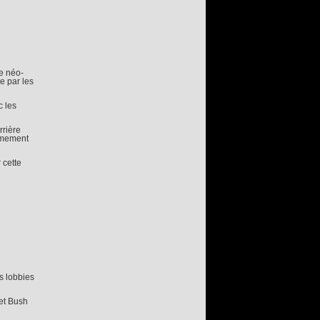
e néo-
e par les
c les
rrière
armement
 cette
s lobbies
 et Bush