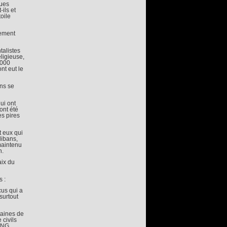
ques
ils et
oile
nement
talistes
ligieuse,
3000
nt eut le
ins se
ui ont
ont été
es pires
t eux qui
libans,
maintenu
n.
aix du
 :
cus qui a
surtout
taines de
 civils
 ONG