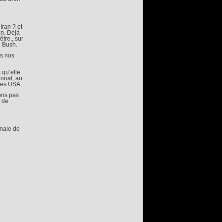
Iran ? et
in. Déjà
tre., sur
n Bush.
ns nos
 qu’elle
ional, au
des USA.
ons pas
 de
onale de