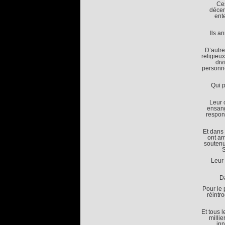
Ces
décen
ent
Ils a
D’autre
religieu
div
personne
Qui p
Leur 
ensang
respons
Et dans 
ont ar
soutenu
S
Leur 
D
Pour le 
réintr
Et tous 
millie
inn