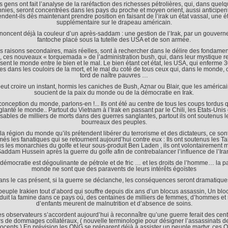
 gens ont fait l’analyse de la raréfaction des richesses pétrolières, qui, dans quel
nies, seront concentrées dans les pays du proche et moyen orient, aussi anticipent-
endent-ils dès maintenant prendre position en faisant de l’irak un état vassal, une ét
supplémentaire sur le drapeau américain.
nnoncent déjà la couleur d’un après-saddam : une gestion de l’Irak, par un gouver
fantoche placé sous la tutelle des USA et de son armée.
s raisons secondaires, mais réelles, sont à rechercher dans le délire des fondamen
x, ces nouveaux « torquemada » de l’administration bush, qui, dans leur mystique re
isent le monde entre le bien et le mal. Le bien étant cet état, les USA, qui enferme 
s dans les couloirs de la mort, et le mal du coté de tous ceux qui, dans le monde, o
tord de naître pauvres …
eut croire un instant, hormis les caniches de Bush, Aznar ou Blair, que les américa
soucient de la paix du monde ou de la démocratie en Irak.
conception du monde, parlons-en !... Ils ont été au centre de tous les coups tordus q
lanté le monde.. Partout du Vietnam à l’Irak en passant par le Chili, les Etats-Unis 
ables de milliers de morts dans des guerres sanglantes, partout ils ont soutenus l
bourreaux des peuples.
la région du monde qu’ils prétendent libérer du terrorisme et des dictateurs, ce son
més les fanatiques qui se retournent aujourd’hui contre eux : Ils ont soutenus les Ta
s les monarchies du golfe et leur sous-produit Ben Laden , ils ont volontairement 
addam Hussein après la guerre du golfe afin de contrebalancer l’influence de l’Ira
démocratie est dégoulinante de pétrole et de fric … et les droits de l’homme… la p
monde ne sont que des paravents de leurs intérêts égoïstes
ans le cas présent, si la guerre se déclanche, les conséquences seront dramatiques
peuple Irakien tout d’abord qui souffre depuis dix ans d’un blocus assassin, Un blo
oduit la famine dans ce pays où, des centaines de milliers de femmes, d’hommes et 
d’enfants meurent de malnutrition et d’absence de soins.
les observateurs s’accordent aujourd’hui à reconnaître qu’une guerre ferait des cen
rs de dommages collatéraux, ( nouvelle terminologie pour désigner l’assassinats de
ocents ) En prévision les ONG se préparent déjà à assister un peuple martyr, ces