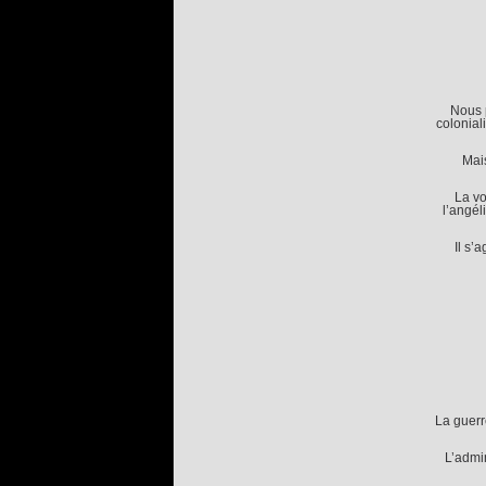
Nous 
colonial
Mais
La vo
l’angél
Il s’
La guerr
L’admin