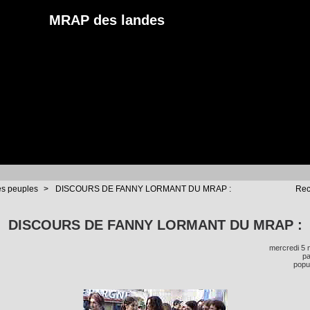
MRAP des landes
es peuples
>
DISCOURS DE FANNY LORMANT DU MRAP :
Rec
DISCOURS DE FANNY LORMANT DU MRAP :
mercredi 5 
p
popul