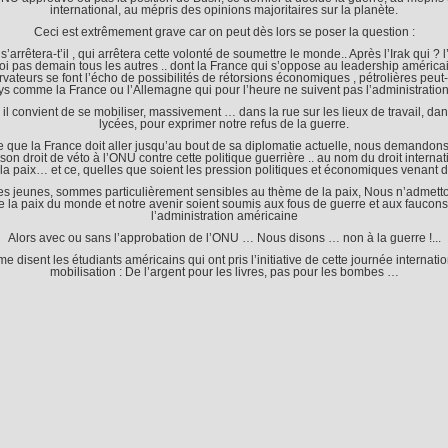
international, au mépris des opinions majoritaires sur la planète.
Ceci est extrêmement grave car on peut dès lors se poser la question :
s’arrêtera-t’il , qui arrêtera cette volonté de soumettre le monde.. Après l’Irak qui ? l’
i pas demain tous les autres .. dont la France qui s’oppose au leadership américa
rvateurs se font l’écho de possibilités de rétorsions économiques , pétrolières peut-ê
ys comme la France ou l’Allemagne qui pour l’heure ne suivent pas l’administratio
 il convient de se mobiliser, massivement … dans la rue sur les lieux de travail, da
lycées, pour exprimer notre refus de la guerre.
e que la France doit aller jusqu’au bout de sa diplomatie actuelle, nous demandons
on droit de véto à l’ONU contre cette politique guerrière .. au nom du droit internat
la paix… et ce, quelles que soient les pression politiques et économiques venant 
es jeunes, sommes particulièrement sensibles au thème de la paix, Nous n’admett
e la paix du monde et notre avenir soient soumis aux fous de guerre et aux faucons
l’administration américaine
Alors avec ou sans l’approbation de l’ONU … Nous disons … non à la guerre !...
e disent les étudiants américains qui ont pris l’initiative de cette journée internati
mobilisation : De l’argent pour les livres, pas pour les bombes …