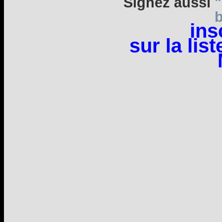
Signez aussi
"
b
ins
sur la lis