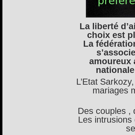
La liberté d’
choix est p
La fédérati
s’associ
amoureux a
national
L’Etat Sarkozy,
mariages m
Des couples , 
Les intrusions 
se