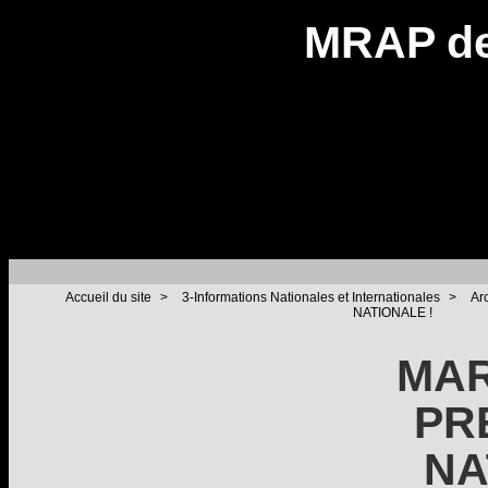
MRAP de
Accueil du site
>
3-Informations Nationales et Internationales
>
Ar
NATIONALE !
MAR
PR
NA