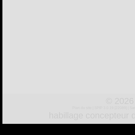
© 2026
Plan du site
|
SPIP 3.0.19 [22089]
|
Sar
habillage concepteur
d