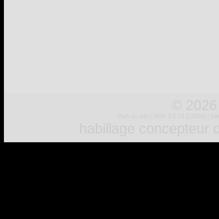
© 2026
Plan du site
|
SPIP 3.0.19 [22089]
|
Sar
habillage concepteur
d