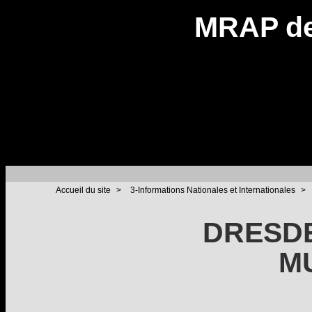
MRAP de
Accueil du site
>
3-Informations Nationales et Internationales
>
DRESDE
M