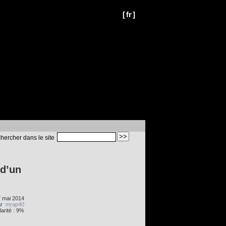
[
fr
]
hercher dans le site
 d’un
7 mai 2014
ar
mrap40
arité : 9%