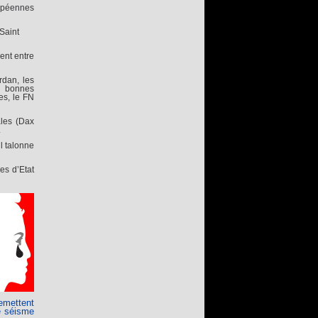
ropéennes
Saint
ent entre
rdan, les
s bonnes
es, le FN
ales (Dax
.
l talonne
es d’Etat
remettent
ce séisme