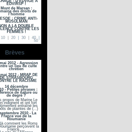
CHAGE : D’EDVIGE A
EDVIRSP !
Mont de Marsan :
maine des droits de
l’homme
ESDE : CRIME ANTI-
MUSULMAN
NON A LA DOUBLE
OLENCE CONTRE LES
FEMMES !
10
|
20
|
30
|
40
|
50
Brèves
 mai 2012 - Agression
ntre un lieu de culte
chrétien
 mai 2012 - MRAP DE
DE STRASBOURG
ONTRE LE RACISME
14 décembre
10 - Petites phrases :
fférence de nature ou
de degré ?
s propos de Marine Le
n indignent et ont fort
itimement entraîné les
ôts de plaintes de (...)
 septembre 2010 - La
France vue de la
Roumanie
ilà comment les Roms
Roumanie perçoivent la
France.....