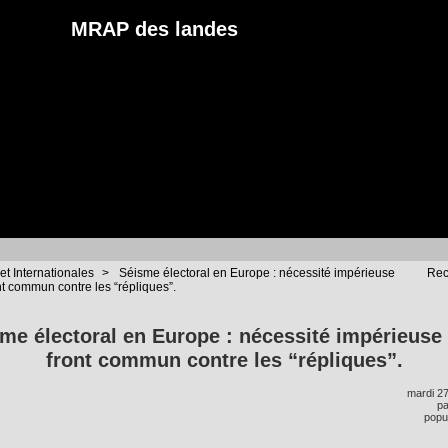
MRAP des landes
et Internationales
>
Séisme électoral en Europe : nécessité impérieuse
Rec
nt commun contre les “répliques”.
me électoral en Europe : nécessité impérieuse
front commun contre les “répliques”.
mardi 2
p
popul