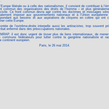
.
’Europe libérale ou à celle des nationalismes, il convient de contribuer à l’
ont commun des organisations des droits de l’homme – et plus généraleme
 civile. Ce front commun devra agir contre les doctrines et messages xén
alement imposer aux gouvernements nationaux et à l’Union européenne 
épondant aux besoins et aux aspirations de citoyens en colère qui ont c
ner cette Europe.
ntée de l’extrême-droite interpelle aussi les antiracistes, trop souvent pr
mbat enfermé dans des préoccupations nationales.
 MRAP, il est donc urgent de tisser plus de liens internationaux, de mener
 communs fédérateurs pour lutter contre la gangrène nationaliste et rac
le continent européen.
Paris, le 26 mai 2014.