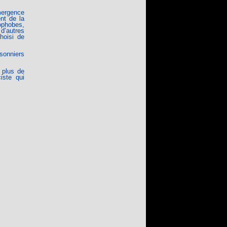
émergence
nt de la
ophobes,
d’autres
hoisi de
isonniers
 plus de
iste qui