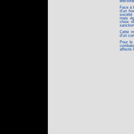
électoral
Face à l
d’un fr
société
mais ég
choix r
sanction
Cette mo
d’un co
Pour le
combats
affecte 