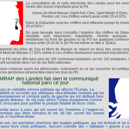
La consultation de la carte électorale des Landes pour les eu
révèle des scores importants pour le FN.
Autour de Mont Marsan (Saint Avit, Cère, Saint Martin d’Oney, 
Perdon..etc ) les chiffres varient aussi entre 25 et 32%.
Dans le Gabardan rural les chiffres sont effarants puisqu’ils évolu
25 et 50% !
En pays tarusate sans connaître l’ampleur des chiffres du Gaba
résultats sont néanmoins inquiétants. Hormis quelque
résistances du front de gauche ou du PS sur quelques commun
évolue entre 20 et 34 % (le FN est même en tête à Tartas).
lement les villes de Dax et Mont de Marsan se situent en decà des zones rur
t Mont de Marsan 17,52% même si ces chiffres demeurent cependant trop élevés)
té le FN est en tête dans plus de 100 communes landaises sur les 331 existantes, i
parti socialiste dans l’un de ses fiefs nationaux.
exion s’impose parmi les démocrates, notamment en ce qui concerne les politiqu
ent les personnes désorientées dans les bras du FN.
MRAP des Landes fait sien le communiqué
national paru ce jour
’est un véritable séisme politique qui affecte l’Europe. La
bilité en incombe aux politiques ultra-libérales menées par les
 européennes et certains partis de gauche qui ont abdiqué face
gmes libéraux. Ils ont tous utilisé l’Union européenne comme
c émissaire pour justifier la pseudo fatalité de leurs choix.
ombe aussi à ceux qui ont ouvert les frontières à l’argent-roi,
 fermées aux êtres humains et ont, de fait, ouvert les vannes
les à l’extrême-droite.
 soir, les premières réactions des leaders politiques, qui ont échoué et ne 
ause leurs choix politiques, laissent craindre des « répliques » graves à 