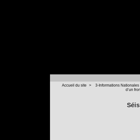
Accueil du site
>
3-Informations Nationales 
d’un fro
Séis